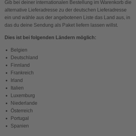
Gib bei deiner internationalen Bestellung im Warenkorb die
Fotobuch Software
Foto-Sticker
Größen & Formate
alternative Lieferadresse zu der deutschen Lieferadresse
Fotokacheln
Geschenke für Freund:innen
Postkarten
ein und wähle aus der angebotenen Liste das Land aus, in
Pixum Fotobuch App
Foto-Geldgeschenk
das du deine Sendung als Paket liefern lassen willst.
Tipps & Ideen
Fotobuch Kundenbeispiele
Einsteckkarte
Fotobuch nachbestellen
Dies ist bei folgenden Ländern möglich:
Geschenkgutscheine
Belgien
Freundschaftsgeschenke
Deutschland
Finnland
Frankreich
Tipps & Ideen
Irland
Italien
Luxemburg
Niederlande
Österreich
Portugal
Spanien