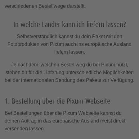
verschiedenen Bestellwege darstellt.
Fotopuzzle 500 Teile
In welche Länder kann ich liefern lassen
Geburtstagskarten
Pixum Fotobuch
Küchenkalender
Huawei Hüllen
Tischkalender
Nokia Hüllen
Pixum App
Fotopuzzle 1.000 Teile
Bild im Rahmen
Quadratische
Hochzeit
Baby
Fotostreifen
Foto hinter
Baby &
Selbstverständlich kannst du dein Paket mit den
Fotomagnete
Fotos
Schwangerschaft
Acrylglas
Textilien
Fotoprodukten von Pixum auch ins europäische Ausland
Fotokalender A4
Einladungen
Fotopuzzle 1.500 Teile
liefern lassen.
Fotobuch zur Hochzeit
Matte Prints
Je nachdem, welchen Bestellweg du bei Pixum nutzt,
Fotokalender A3
Danksagung
Fotopuzzle 2.000 Teile
Kochbuch gestalten
stehen dir für die Lieferung unterschiedliche Möglichkeiten
Sony Hüllen
Xiaomi Hüllen
Scrapbook gestalten
bei der internationalen Sendung des Pakets zur Verfügung.
Fotokalender A2
Taufkarten
Jahresrückblick
Schule & Büro
Foto auf Alu-
Foto als Galerie-
Fotobuch-Vorlagen
Dibond
Ideen
Print
Fotobox
Tipps & Ideen
Konfirmationskarten
1. Bestellung über die Pixum Webseite
Anlässe & Tipps
Foto-Memo
Bei Bestellungen über die Pixum Webseite kannst du
Passfotos
Foto auf Forex
Geschenke zum Geburtstag
Weihnachtskarten
deinen Auftrag in das europäische Ausland meist direkt
Papiersorten
Fotokissen
versenden lassen.
Tipps & Ideen
Foto auf Holz
Spaß am Wohnen
Klappkarten