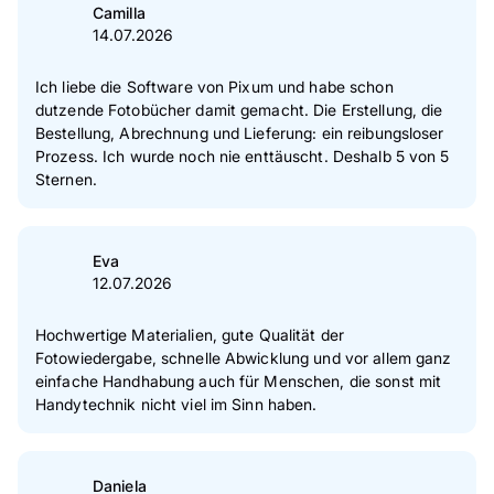
4
Sterne
10 %
Camilla
14.07.2026
3
Sterne
1 %
2
Sterne
0 %
Ich liebe die Software von Pixum und habe schon
dutzende Fotobücher damit gemacht. Die Erstellung, die
1
Sterne
0 %
Bestellung, Abrechnung und Lieferung: ein reibungsloser
Prozess. Ich wurde noch nie enttäuscht. Deshalb 5 von 5
Zur Echtheit der Bewertungen
Sternen.
Eva
12.07.2026
Hochwertige Materialien, gute Qualität der
Fotowiedergabe, schnelle Abwicklung und vor allem ganz
einfache Handhabung auch für Menschen, die sonst mit
Handytechnik nicht viel im Sinn haben.
Daniela