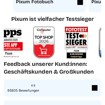
Pixum Fotobuch
Pixum
Pixum ist vielfacher Testsieger
Feedback unserer Kund:innen:
Geschäftskunden & Großkunden
4.9
65805 Bewertungen
5
Sterne
89 %