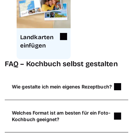
Landkarten
einfügen
FAQ – Kochbuch selbst gestalten
Wie gestalte ich mein eigenes Rezeptbuch?
Mit unserem Online-Designer, der Pixum App
und der Fotowelt Software hast du gleich
drei
Welches Format ist am besten für ein Foto-
verschiedene Gestaltungsmöglichkeiten
für
Kochbuch geeignet?
dein Foto-Kochbuch zur Auswahl. Benötigst du
etwas Hilfe oder Inspiration bei der Erstellung