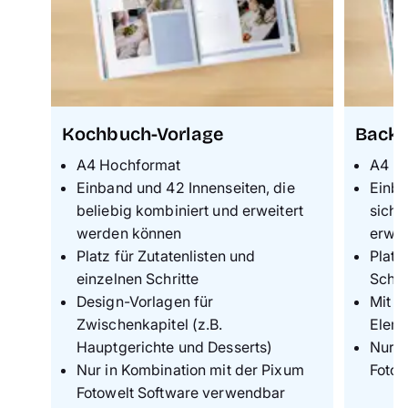
Kochbuch-Vorlage
Backb
A4 Hochformat
A4 H
Einband und 42 Innenseiten, die
Einba
beliebig kombiniert und erweitert
sich 
werden können
erwei
Platz für Zutatenlisten und
Platz
einzelnen Schritte
Schri
Design-Vorlagen für
Mit p
Zwischenkapitel (z.B.
Elem
Hauptgerichte und Desserts)
Nur i
Nur in Kombination mit der Pixum
Fotow
Fotowelt Software verwendbar