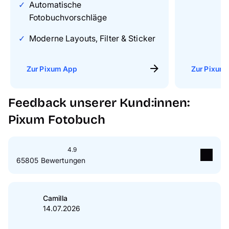
Automatische
Fotobuchvorschläge
Moderne Layouts, Filter & Sticker
Zur Pixum App
Zur Pixum 
Feedback unserer Kund:innen:
Pixum Fotobuch
4.9
65805 Bewertungen
5
Sterne
89 %
4
Sterne
10 %
Camilla
14.07.2026
3
Sterne
1 %
2
Sterne
0 %