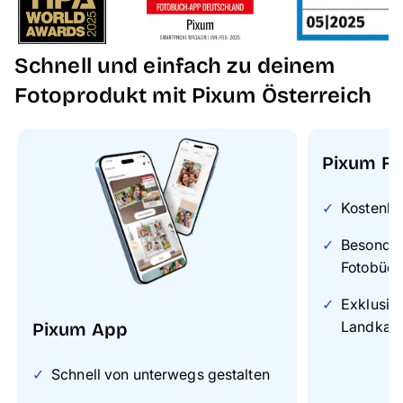
Schokoladenkuchen auch
besondere Gerichte
oder aufwendige Menüs
hinzu.
Schnell und einfach zu deinem
Fotoprodukt mit Pixum Österreich
Pixum Fo
Kostenlo
Besonders
Fotobüch
Exklusiv
Landkart
Pixum App
Schnell von unterwegs gestalten