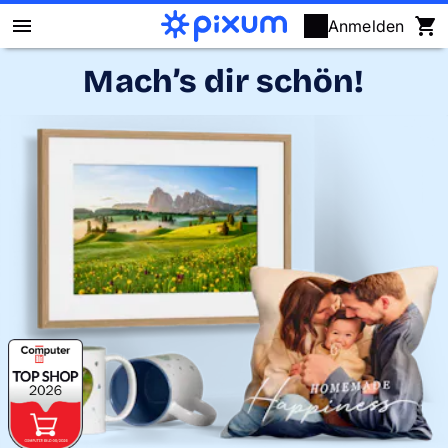
Anmelden
Mach’s dir schön!
Pixum Fotobuch
Fotos
Wandbilder
Fotokalender
Fotogeschenke
Fotopuzzle
Grußkarten