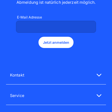
Abmeldung ist natürlich jederzeit möglich
.
E-Mail Adresse
Jetzt anmelden
Kontakt
Unsere Service-Mitarbeiter sind gerne für dich da
Mo - Fr 08:00 - 18:00 Uhr
Service
Sa - So 12:00 - 16:00 Uhr
Service-Bereich
0720 88 20 50
Groß- & Geschäftskunden