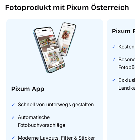
Fotoprodukt mit Pixum Österreich
Pixum Fo
Kostenlo
Besonders
Fotobüch
Exklusiv
Landkart
Pixum App
Schnell von unterwegs gestalten
Automatische
Fotobuchvorschläge
Moderne Layouts, Filter & Sticker