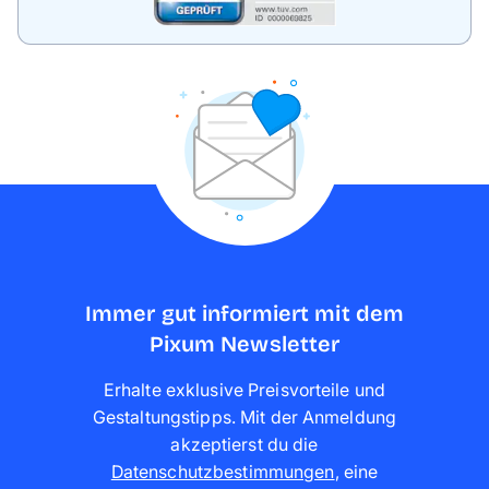
Immer gut informiert mit dem
Pixum Newsletter
Erhalte exklusive Preisvorteile und
Gestaltungstipps. Mit der Anmeldung
akzeptierst du die
Datenschutzbestimmungen
,
eine