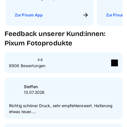
Zur Pixum App
Zur Pixum 
Feedback unserer Kund:innen:
Pixum Fotoprodukte
4.8
8906 Bewertungen
5
Sterne
88 %
4
Sterne
9 %
Steffen
13.07.2026
3
Sterne
1 %
2
Sterne
1 %
Richtig schöner Druck, sehr empfehlenswert. Halterung
etwas teuer....
1
Sterne
1 %
Zur Echtheit der Bewertungen