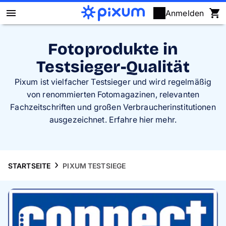
Anmelden
Pixum Fotobuch
Fotoprodukte in
Testsieger-Qualität
Fotos
Pixum ist vielfacher Testsieger und wird regelmäßig
Wandbilder
von renommierten Fotomagazinen, relevanten
Fachzeitschriften und großen Verbraucherinstitutionen
ausgezeichnet. Erfahre hier mehr.
Fotokalender
Fotogeschenke
STARTSEITE
PIXUM TESTSIEGE
Fotopuzzle
Grußkarten