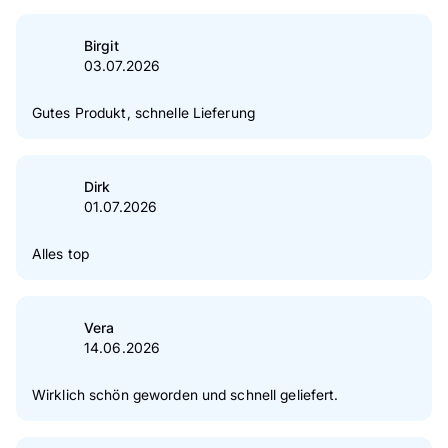
5
Sterne
85 %
4
Sterne
11 %
Birgit
03.07.2026
3
Sterne
1 %
2
Sterne
1 %
Gutes Produkt, schnelle Lieferung
1
Sterne
2 %
Zur Echtheit der Bewertungen
Dirk
01.07.2026
Alles top
Vera
14.06.2026
Wirklich schön geworden und schnell geliefert.