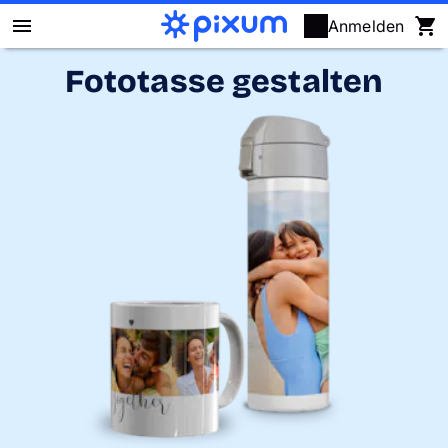
Anmelden
Fototasse gestalten
Pixum Fotobuch
Fotos
Wandbilder
Fotokalender
Fotogeschenke
Fotopuzzle
Grußkarten