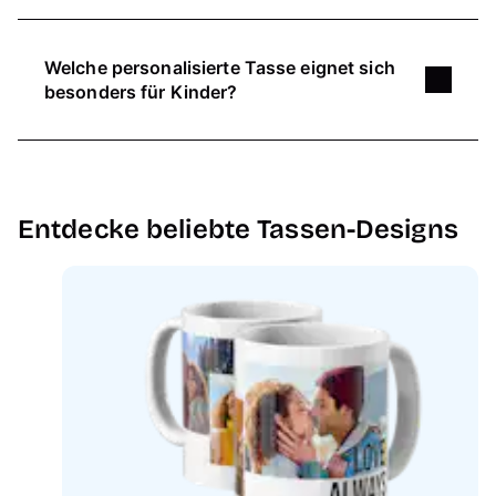
Die günstigste Fototasse bei Pixum ist die Tasse
mit Klassikdruck und sie kostet ohne Design-
Welche personalisierte Tasse eignet sich
Vorlage 12,99 €. Die Zaubertasse, die
besonders für Kinder?
Porzellantasse und den XL Kaffeebecher erhältst
du ab 21,99 €.
Die Emaille-Tasse ist besonders robust und
eignet sich deshalb gut für Kinder. Sie zerbricht
nicht, wenn sie irgendwo herunterfällt.
Entdecke beliebte Tassen-Designs