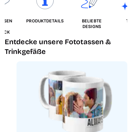
ASSEN
PRODUKTDETAILS
BELIEBTE
TI
M
DESIGNS
I
LICK
Entdecke unsere Fototassen &
Trinkgefäße