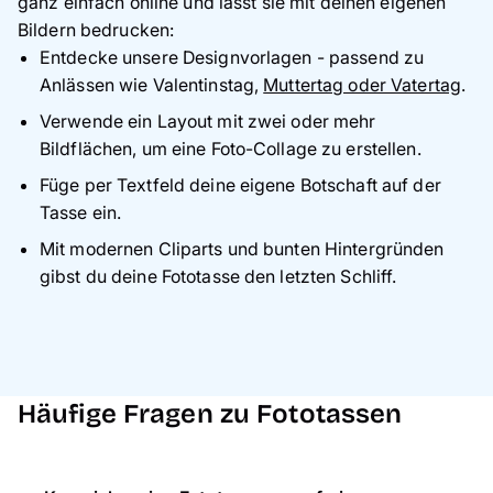
ganz einfach online und lässt sie mit deinen eigenen
wenn heiße Flüssigkeit in die Tasse eingefüllt wird.
Bildern bedrucken:
Perfekt für unterwegs: Die
Trinkflasche
und der
Entdecke unsere Designvorlagen - passend zu
Zwilling-Thermobecher
, die dank der Thermoisolierung
Anlässen wie Valentinstag,
Muttertag oder Vatertag
.
deine Getränke lange warm oder kalt halten.
Verwende ein Layout mit zwei oder mehr
Bildflächen, um eine Foto-Collage zu erstellen.
Füge per Textfeld deine eigene Botschaft auf der
Tasse ein.
Mit modernen Cliparts und bunten Hintergründen
gibst du deine Fototasse den letzten Schliff.
Häufige Fragen zu Fototassen