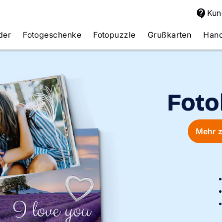
Kun
der
Fotogeschenke
Fotopuzzle
Grußkarten
Hand
Foto
Mehr z