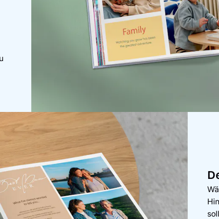
u
De
Wäh
Hi
sol