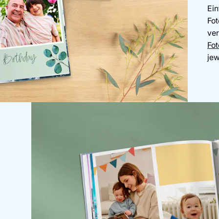
Ein
Fot
ve
Fo
jew