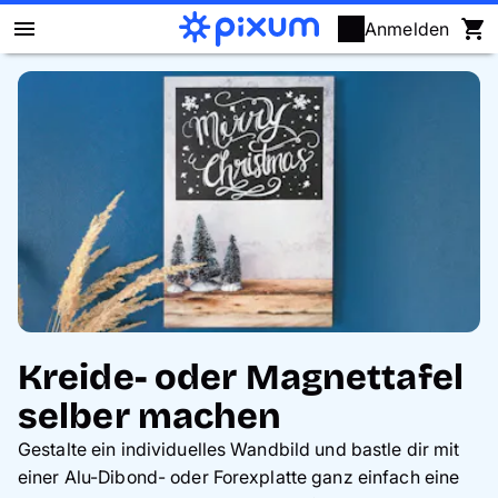
Anmelden
Pixum Fotobuch
Fotos
Wandbilder
Fotokalender
Fotogeschenke
Kreide- oder Magnettafel
Fotopuzzle
selber machen
Grußkarten
Gestalte ein individuelles Wandbild und bastle dir mit
einer Alu-Dibond- oder Forexplatte ganz einfach eine