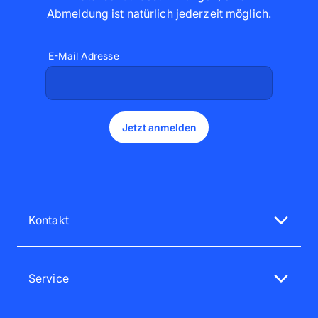
Abmeldung ist natürlich jederzeit möglich
.
E-Mail Adresse
Jetzt anmelden
Kontakt
Unsere Service-Mitarbeiter sind gerne für dich da
Mo - Fr 08:00 - 18:00 Uhr
Service
Sa - So 12:00 - 16:00 Uhr
Service-Bereich
0720 88 20 50