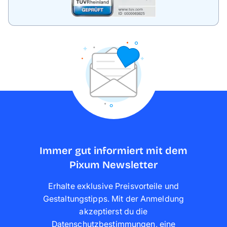
Immer gut informiert mit dem
Pixum Newsletter
Erhalte exklusive Preisvorteile und
Gestaltungstipps. Mit der Anmeldung
akzeptierst du die
Datenschutzbestimmungen
,
eine