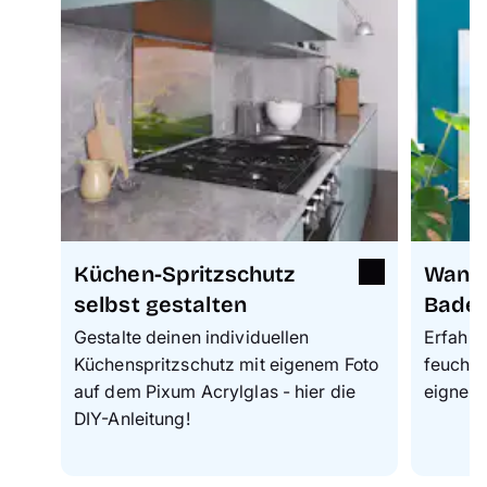
Küchen-Spritzschutz
Wandb
selbst gestalten
Bade
Gestalte deinen individuellen
Erfahre
Küchenspritzschutz mit eigenem Foto
feucht
auf dem Pixum Acrylglas - hier die
eignen.
DIY-Anleitung!