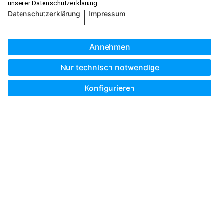
Unterwegs gestalten mit der Pixum App
Bestellland wählen:
* Alle Preisangaben verstehen sich, sofern im Einzelfall nicht
ausdrücklich etwas anderes angegeben ist, inkl. MwSt. und
zzgl. Versandkosten.