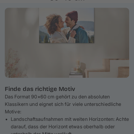
und Fichtenholz aus nachhaltiger Forstwirtschaft
,
welches höchste
Stabilität und Langlebigkeit
garantiert. Deine Fotoleinwand wird auf einen ca. 2 cm
hohen Keilrahmen gespannt, wodurch am Rand ca. 3
cm deines Fotos umgeschlagen werden – behalte das
bei der Gestaltung im Hinterkopf. Bei Bedarf kannst du
auch mit wenigen Handgriffen spielend leicht deine
Leinwand reinigen.
Finde das richtige Motiv
Das Format 90×60 cm gehört zu den absoluten
Klassikern und eignet sich für viele unterschiedliche
Motive:
Landschaftsaufnahmen mit weiten Horizonten: Achte
darauf, dass der Horizont etwas oberhalb oder