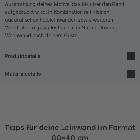
Ausstrahlung deines Motivs, das bis über den Rand
aufgedruckt wird. In Kombination mit kleinen
quadratischen Fotoleinwänden sowie weiteren
Wandbildern gestaltest du so im Nu eine trendige
Wohnwand nach deinem Gusto!
Produktdetails
Gruppe: Poster & Leinwand
Materialdetails
Größe: 90×60 cm
Format: 3:2
Unsere Leinwände im Format 90×60 cm bestehen
zu
Druckverfahren: Inkjetdruck
65% aus Baumwolle
und 35% aus Polyester und
Holzkeilrahmen: 2 cm
werden nach
besten Standards in Europa
produziert.
Die feine Leinenstruktur und
matte Optik
verleiht
deinem Foto einen malerischen Effekt.
Tipps für deine Leinwand im Format
Für unsere Rahmen verwenden wir
echtes Kiefern-
60×40 cm