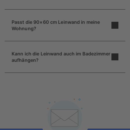
die Qualität automatisch überprüft. Sollte sie
nicht ausreichend sein für die 90×60 cm
Nein, die Leinwand gibt es in diesem Format
Leinwand, erhältst du eine Warnung.
leider nicht mit Rahmen. Aber die erhältst
Passt die 90×60 cm Leinwand in meine
Fotoleinwände mit Rahmen
in den Formaten
Wohnung?
20×30 cm
,
30×40 cm
,
40×60 cm
, 60×60 cm
und 60×80 cm.
Wenn du nicht sicher bist, ob du die richtige
Größe für deine Leinwand gewählt hast, kannst
Kann ich die Leinwand auch im Badezimmer
du dies im Vorfeld prüfen: Klebe die Umrisse der
aufhängen?
Leinwand mit Kreppklebeband an die
entsprechende Wand und tritt einige Schritte
Unsere Fotoleinwände sind nicht für Räume mit
zurück. Prüfe wie die Fläche im Verhältnis zu den
hoher Luftfeuchtigkeit konzipiert und vertragen
umgebenden Möbeln wirkt. Kommst du zu dem
Spritzwasser auch nur bedingt. Daher ist die
Schluss, dass das Verhältnis noch nicht ideal ist,
Leinwand kein passendes
Wandbild fürs
findest du bei Pixum noch weitere Leinwand-
Badezimmer
. Alternativ bieten sich hier eher
Formate, zum Beispiel
70×50 cm
oder
120×80
Acrylglasbilder
oder
Galerie-Prints
an.
cm
.