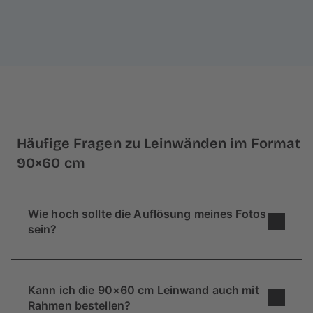
Häufige Fragen zu Leinwänden im Format
90×60 cm
Wie hoch sollte die Auflösung meines Fotos
sein?
Für ein gutes Ergebnis empfehlen wir ein Bild mit
einer Auflösung von ca. 8 Megapixeln. Aber
Kann ich die 90×60 cm Leinwand auch mit
keine Sorge: Beim Hochladen deines Bildes wird
Rahmen bestellen?