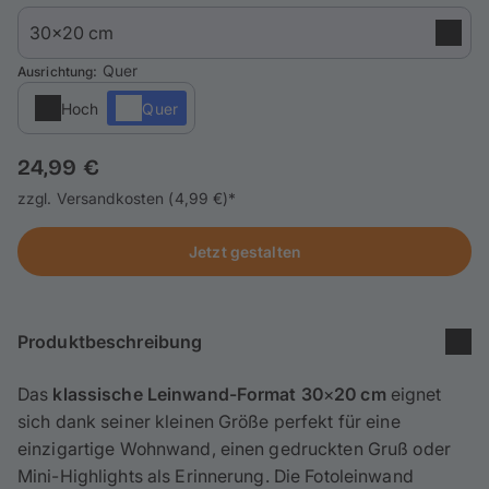
Handyhüllen
Anlässe
: Quer
Ausrichtung
Hoch
Quer
Service
24,99 €
Anmelden / Registrieren
zzgl. Versandkosten (4,99 €)*
Reisekollektion
Jetzt gestalten
Produktbeschreibung
Das
klassische Leinwand-Format 30
×
20 cm
eignet
sich dank seiner kleinen Größe perfekt für eine
einzigartige Wohnwand, einen gedruckten Gruß oder
Mini-Highlights als Erinnerung. Die Fotoleinwand