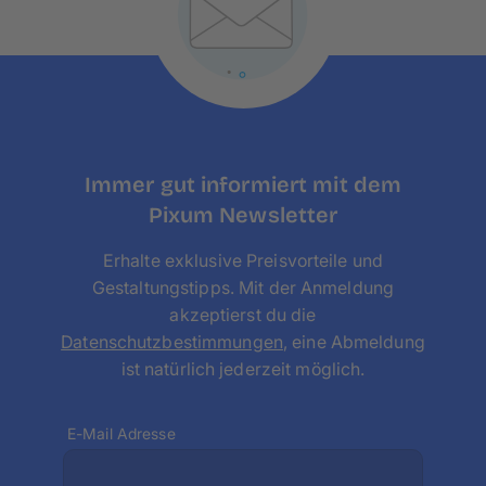
Falls du feststellst, das das Format zu klein für
dein Bild ist, findest du bei uns auch größere
Formate wie zum Beispiel
Leinwände in 45×30
cm
,
60×40 cm
oder
90 × 60 cm
.
Immer gut informiert mit dem
Pixum Newsletter
Erhalte exklusive Preisvorteile und
Gestaltungstipps. Mit der Anmeldung
akzeptierst du die
Datenschutzbestimmungen
, eine Abmeldung
ist natürlich jederzeit möglich.
E-Mail Adresse