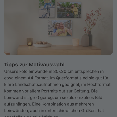
garantiert. Deine Fotoleinwand wird auf einen ca. 2 cm
hohen Keilrahmen gespannt, wodurch am Rand ca. 3
cm deines Fotos umgeschlagen werden – behalte das
bei der Gestaltung im Hinterkopf. Bei Bedarf kannst du
deine Leinwand spielend leicht mit wenigen
Handgriffen reinigen.
Tipps zur Motivauswahl
Unsere Fotoleinwände in 30×20 cm entsprechen in
etwa einem A4 Format. Im Querformat sind sie gut für
klare Landschaftsaufnahmen geeignet, im Hochformat
kommen vor allem Portraits gut zur Geltung. Die
Leinwand ist groß genug, um sie als einzelnes Bild
aufzuhängen. Eine Kombination aus mehreren
Leinwänden, auch in unterschiedlichen Größen, hat
ebenfalls eine tolle Wirkung.