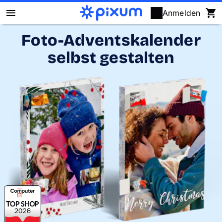
Anmelden
Foto-Adventskalender
Pixum Fotobuch
selbst gestalten
Fotos
Wandbilder
Fotokalender
Fotogeschenke
Fotopuzzle
Grußkarten