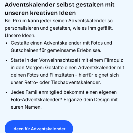
persönliche Überraschungen? Dann
Adventskalender selbst gestalten mit
personalisiere einen unserer Adventskalender
unseren kreativen Ideen
zum Selbstbefüllen mit euren schönsten Fotos
Bei Pixum kann jeder seinen Adventskalender so
und befülle ihn mit selbst ausgewählten kleinen
personalisieren und gestalten, wie es ihm gefällt.
Überraschungen.
Unsere Ideen:
Für alle, die sich vor allem gemeinsame
Gestalte einen Adventskalender mit Fotos und
Momente wünschen:
Unser Paar-
Gutscheinen für gemeinsame Erlebnisse.
Adventskalender wird auf der Vorderseite mit
Starte in der Vorweihnachtszeit mit einem Filmquiz
einem oder mehreren schönen Fotos
in den Morgen: Gestalte einen Adventskalender mit
personalisiert. Hinter jedem Türchen versteckt
deinen Fotos und Filmzitaten - hierfür eignet sich
sich dann eine kleine Aufgabe für gemeinsame
unser Retro- oder Tischadventskalender.
Momente in der Vorweihnachtszeit.
Jedes Familienmitglied bekommt einen eigenen
Für Romantiker:
Wenn deine Partnerin oder dein
Foto-Adventskalender? Ergänze dein Design mit
Partner romantische Gesten mag, dann gestalte
euren Namen.
den Pixum Tisch-Adventskalender als Reise
durch eure Beziehung.
Ideen für Adventskalender