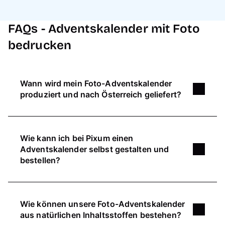
FAQs - Adventskalender mit Foto
bedrucken
Wann wird mein Foto-Adventskalender
produziert und nach Österreich geliefert?
Sobald du die Bestellung deines Foto-
Adventskalender abgeschickt hast, nimmt die
Wie kann ich bei Pixum einen
Produktion
in der Regel
1 bis 2 Arbeitstage
in
Adventskalender selbst gestalten und
Anspruch. Nachdem dein Motiv gedruckt wurde,
bestellen?
dauert die anschließende Lieferung nach
Österreich 1 bis 3 Arbeitstage.
Deinen ganz persönlichen Adventskalender
kannst du schnell & einfach online gestalten:
Für weitere Infos schaue jederzeit in unser
Wie können unsere Foto-Adventskalender
Wähle deinen Wunsch-Adventskalender:
Lieferversprechen zur Weihnachtszeit nach
aus natürlichen Inhaltsstoffen bestehen?
Mit oder ohne Schokolade, zum