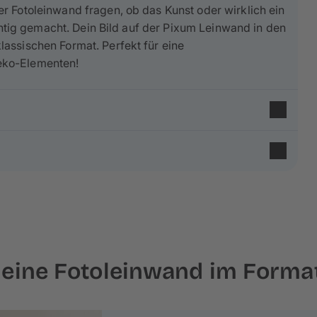
r Fotoleinwand fragen, ob das Kunst oder wirklich ein
ichtig gemacht. Dein Bild auf der Pixum Leinwand in den
assischen Format. Perfekt für eine
eko-Elementen!
 65% aus Baumwolle
und 35% aus Polyester und
. Die feine Leinenstruktur und
matte Optik
verleiht
nd Fichtenholz aus nachhaltiger Forstwirtschaft
,
 deine Fotoleinwand im Forma
ert. Deine Fotoleinwand wird auf einen ca. 2 cm hohen
nes Fotos umgeschlagen werden – behalte das bei der
mit wenigen Handgriffen spielend leicht deine