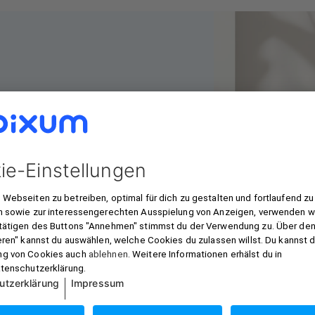
 in Szene
n mit einer zweiten Leinwand
n. Hänge zum Beispiel zwei
inander und fülle den Raum
 cm auch groß genug, um eine
in harmonisches Gesamtbild
darauf, dass sie farblich
h zueinander passen.
ndest du in unserem Online-