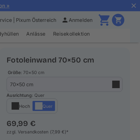
ion »
vice | Pixum Österreich
Anmelden
yhüllen
Anlässe
Reisekollektion
Fotoleinwand 70×50 cm
Größe
: 70×50 cm
Ausrichtung
: Quer
Hoch
Quer
69,99 €
zzgl. Versandkosten (7,99 €)*