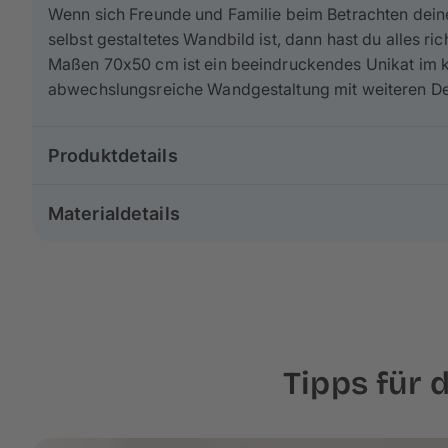
Wenn sich Freunde und Familie beim Betrachten deine
selbst gestaltetes Wandbild ist, dann hast du alles r
Maßen 70x50 cm ist ein beeindruckendes Unikat im kl
abwechslungsreiche Wandgestaltung mit weiteren D
Produktdetails
Gruppe: Poster & Leinwand
Materialdetails
Größe: 70×50 cm
Format: Standard
Unsere Leinwände im Format 70×50 cm bestehen
zu
Druckverfahren: Inkjetdruck
werden nach
besten Standards in Europa
produziert
Holzkeilrahmen: 2 cm
deinem Foto einen malerischen Effekt.
Für unsere Rahmen verwenden wir
echtes Kiefern- u
Tipps für
welches höchste
Stabilität und Langlebigkeit
garanti
Keilrahmen gespannt, wodurch am Rand ca. 3 cm dei
Gestaltung im Hinterkopf. Bei Bedarf kannst du auch 