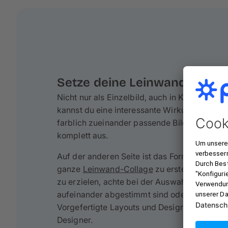
Setze deine Leinwand richtig
Nicht nur als Einzelbild, auch in Kombinatio
kannst du eine interessante Wirkung erziele
farblich zueinander passende Bilder nebene
komplett aus.
Auf der anderen Seite ist das Format 70×50
ganze
Leinwand-Collage
zu erstellen. Um e
zu erzielen, achte bei der Auswahl der Fotos 
aufeinander abgestimmt sind oder thematisc
Vorgefertigte Layouts und Designvorlagen fi
Designer.