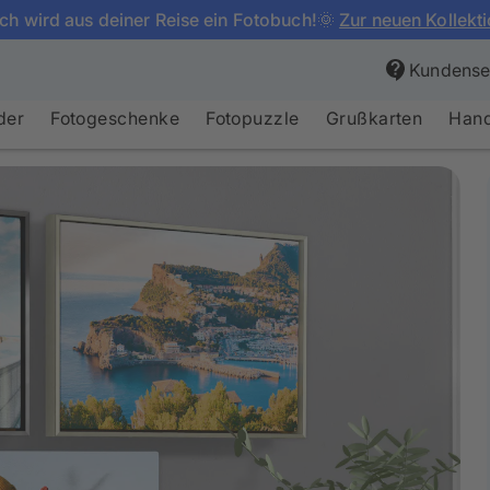
ch wird aus deiner Reise ein Fotobuch!🌞
Zur neuen Kollekt
Kundenser
der
Fotogeschenke
Fotopuzzle
Grußkarten
Hand