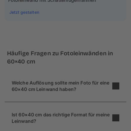
Fotoleinwand mit Schattenfugenrahmen
Jetzt gestalten
Häufige Fragen zu Fotoleinwänden in
60×40 cm
Welche Auflösung sollte mein Foto für eine
60×40 cm Leinwand haben?
Für ein gutes Ergebnis empfehlen wir eine
Auflösung von mindestens 2300 x 1500 Pixeln
Ist 60×40 cm das richtige Format für meine
(entspricht ca. 3,5 Megapixeln). Aber keine
Leinwand?
Panik: Unser Online-Konfigurator prüft dein Bild