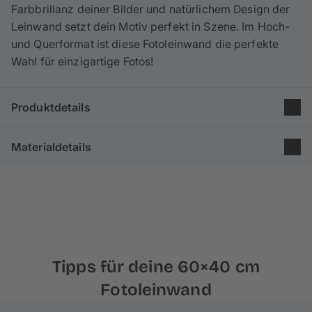
Farbbrillanz deiner Bilder und natürlichem Design der
Leinwand setzt dein Motiv perfekt in Szene. Im Hoch-
und Querformat ist diese Fotoleinwand die perfekte
Wahl für einzigartige Fotos!
Produktdetails
Gruppe: Poster & Leinwand
Materialdetails
Größe: 60×40 cm
Format: 3:2
Unsere Leinwände im Format 60×40 cm bestehen
zu
Druckverfahren: Inkjetdruck
65% aus Baumwolle
und 35% aus Polyester und
Holzkeilrahmen: 2 cm
werden nach
besten Standards in Europa
produziert.
Die feine Leinenstruktur und
matte Optik
verleiht
deinem Foto einen malerischen Effekt.
Tipps für deine 60×40 cm
Für unsere Rahmen verwenden wir
echtes Kiefern-
Fotoleinwand
und Fichtenholz aus nachhaltiger Forstwirtschaft
,