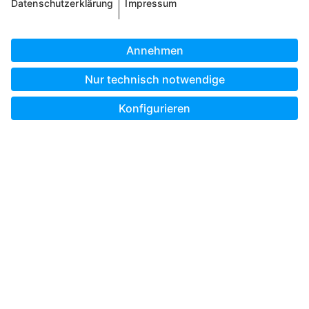
Unterwegs gestalten mit der Pixum App
Bestellland wählen:
* Alle Preisangaben verstehen sich, sofern im Einzelfall nicht
ausdrücklich etwas anderes angegeben ist, inkl. MwSt. und
zzgl. Versandkosten.
© Pixum 2026
Impressum
AGB
Datenschutz