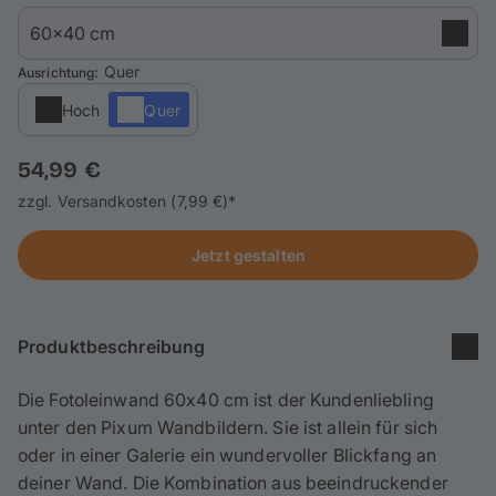
Handyhüllen
Anlässe
: Quer
Ausrichtung
Hoch
Quer
Service
54,99 €
Anmelden / Registrieren
zzgl. Versandkosten (7,99 €)*
Reisekollektion
Jetzt gestalten
Produktbeschreibung
Die Fotoleinwand 60x40 cm ist der Kundenliebling
unter den Pixum Wandbildern. Sie ist allein für sich
oder in einer Galerie ein wundervoller Blickfang an
deiner Wand. Die Kombination aus beeindruckender