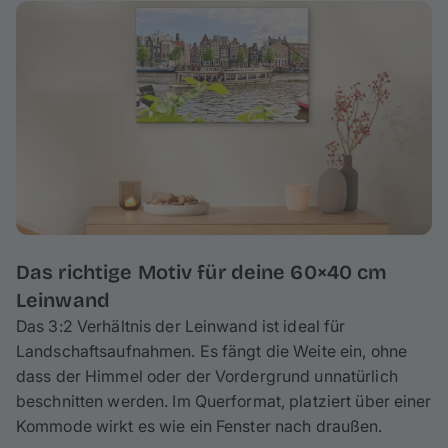
welches höchste
Stabilität und Langlebigkeit
garantiert. Deine Fotoleinwand wird auf einen ca. 2 cm
hohen Keilrahmen gespannt, wodurch am Rand ca. 3
cm deines Fotos umgeschlagen werden – behalte das
bei der Gestaltung im Hinterkopf. Bei Bedarf kannst du
auch mit wenigen Handgriffen spielend leicht deine
Leinwand reinigen.
Das richtige Motiv für deine 60×40 cm
Leinwand
Das 3:2 Verhältnis der Leinwand ist ideal für
Landschaftsaufnahmen. Es fängt die Weite ein, ohne
dass der Himmel oder der Vordergrund unnatürlich
beschnitten werden. Im Querformat, platziert über einer
Kommode wirkt es wie ein Fenster nach draußen.