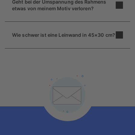
Geht bei der Umspannung des Rahmens
Nimm ein Stück Pappe oder zwei DIN-A4-
etwas von meinem Motiv verloren?
Blätter (die du leicht überlappend
zusammenklebst – das entspricht in etwa
Da die Leinwand über den Echtholz-Keilrahmen
45×30 cm).
gespannt wird, wandern ca. 2 cm am Rand auf
Wie schwer ist eine Leinwand in 45×30 cm?
Klebe dieses Rechteck mit etwas
die Seitenflächen des Rahmens. Wichtige Details
Kreppklebeband an die gewünschte Stelle.
wie Gesichter oder Texte sollten also nicht ganz
Mit 500 Gramm ist die Fotoleinwand in 30×45 cm
Tritt ein bis zwei Meter zurück. Wirkt es
am Rand deines Fotos platziert sein. In unserem
ein echtes Leichtgewicht, das an fast jeder Wand
verloren? Dann ist vielleicht unser größeres
Konfigurator siehst du diesen "Umschlag-
hält – oft reicht schon ein einfacher Nagel aus, du
Format (z. B.
60×40 cm
,
70×50 cm
oder
Bereich" ganz genau markiert.
musst nicht einmal bohren.
90×60 cm
) besser.