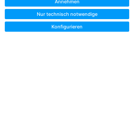
Unterwegs gestalten mit der Pixum App
Bestellland wählen:
* Alle Preisangaben verstehen sich, sofern im Einzelfall nicht
ausdrücklich etwas anderes angegeben ist, inkl. MwSt. und
zzgl. Versandkosten.
© Pixum 2026
Impressum
AGB
Datenschutz
Cookie-Einstellung
Vertrag widerrufen