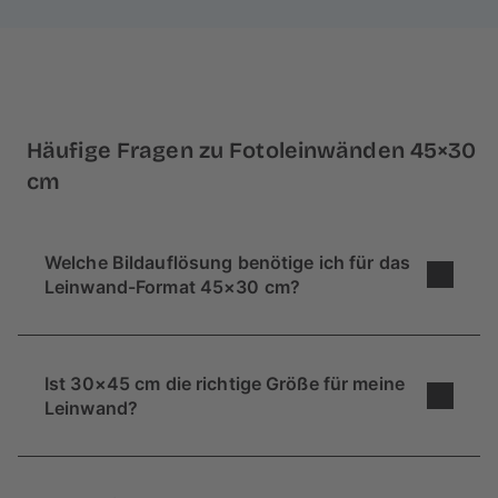
Häufige Fragen zu Fotoleinwänden 45×30
cm
Welche Bildauflösung benötige ich für das
Leinwand-Format 45×30 cm?
Um ein scharfes Ergebnis ohne Verpixelung zu
erzielen, sollte dein Foto eine Auflösung von
Ist 30×45 cm die richtige Größe für meine
mindestens 1800 x 1200 Pixeln (ca. 2,2
Leinwand?
Megapixel) haben. Unser System prüft dein Foto
beim Upload automatisch und warnt dich, falls
Wenn du unsicher bzgl. der Größe bist, gibt es
die Bildqualität nicht ausreicht.
eine einfach Möglichkeit dies zuvor zu testen: