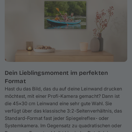
garantiert. Deine Fotoleinwand wird auf einen ca. 2 cm
hohen Keilrahmen gespannt, wodurch am Rand ca. 3
cm deines Fotos umgeschlagen werden – behalte das
bei der Gestaltung im Hinterkopf. Bei Bedarf kannst du
deine Leinwand auch mit wenigen Handgriffen
spielend leicht reinigen.
Dein Lieblingsmoment im perfekten
Format
Hast du das Bild, das du auf deine Leinwand drucken
möchtest, mit einer Profi-Kamera gemacht? Dann ist
die 45×30 cm Leinwand eine sehr gute Wahl. Sie
verfügt über das klassische 3:2-Seitenverhältnis, das
Standard-Format fast jeder Spiegelreflex- oder
Systemkamera. Im Gegensatz zu quadratischen oder