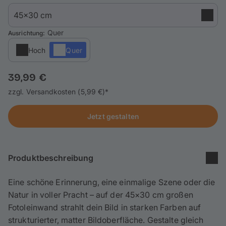
Handyhüllen
Anlässe
: Quer
Ausrichtung
Hoch
Quer
Service
39,99 €
Anmelden / Registrieren
zzgl. Versandkosten (5,99 €)*
Reisekollektion
Jetzt gestalten
Produktbeschreibung
Eine schöne Erinnerung, eine einmalige Szene oder die
Natur in voller Pracht – auf der 45
×
30 cm großen
Fotoleinwand strahlt dein Bild in starken Farben auf
strukturierter, matter Bildoberfläche. Gestalte gleich