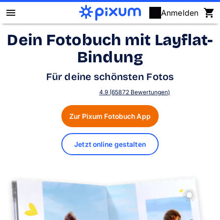
Anmelden
Dein Fotobuch mit Layflat-
Pixum Fotobuch
Bindung
Fotos
Für deine schönsten Fotos
Wandbilder
4.9 (65872 Bewertungen)
Zur Pixum Fotobuch App
Fotokalender
Fotogeschenke
Jetzt online gestalten
Fotopuzzle
Grußkarten