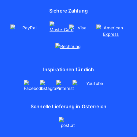
Jobs
Fotoleinwand
Presse
Sichere Zahlung
Poster drucken
Nachhaltigkeit
Soziales Engagement
Kooperationen
Partnerschaften
artboxONE
Inspirationen für dich
Schnelle Lieferung in Österreich