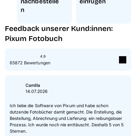
nachbestelle
einfügen
n
Feedback unserer Kund:innen:
Pixum Fotobuch
4.9
65872 Bewertungen
5
Sterne
89 %
4
Sterne
10 %
Camilla
14.07.2026
3
Sterne
1 %
2
Sterne
0 %
Ich liebe die Software von Pixum und habe schon
dutzende Fotobücher damit gemacht. Die Erstellung, die
1
Sterne
0 %
Bestellung, Abrechnung und Lieferung: ein reibungsloser
Prozess. Ich wurde noch nie enttäuscht. Deshalb 5 von 5
Zur Echtheit der Bewertungen
Sternen.