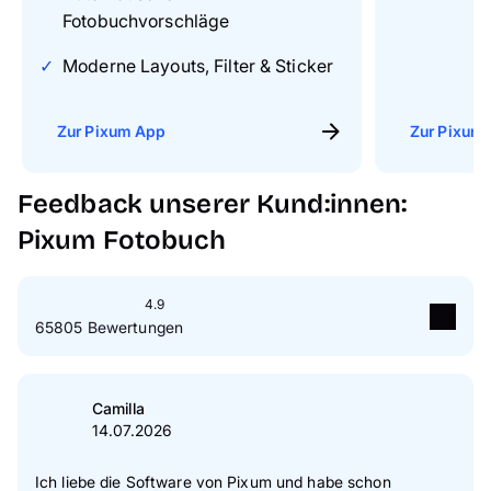
Fotobuchvorschläge
Moderne Layouts, Filter & Sticker
Zur Pixum App
Zur Pixum 
Feedback unserer Kund:innen:
Pixum Fotobuch
4.9
65805 Bewertungen
5
Sterne
89 %
4
Sterne
10 %
Camilla
14.07.2026
3
Sterne
1 %
2
Sterne
0 %
Ich liebe die Software von Pixum und habe schon