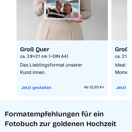
Groß Quer
Groß 
ca. 28×21 cm (~DIN A4)
ca. 21×
Das Lieblingsformat unserer
Ideal f
Kund:innen.
Moment
Jetzt gestalten
Jetzt g
Ab 32,95 €*
Formatempfehlungen für ein
Fotobuch zur goldenen Hochzeit