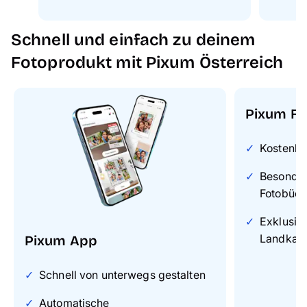
Schnell und einfach zu deinem
Fotoprodukt mit Pixum Österreich
Pixum Fo
Kostenlo
Besonders
Fotobüch
Exklusiv
Landkart
Pixum App
Schnell von unterwegs gestalten
Automatische