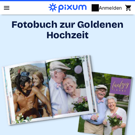
Anmelden
Fotobuch zur Goldenen
Pixum Fotobuch
Hochzeit
Fotos
Wandbilder
Fotokalender
Fotogeschenke
Fotopuzzle
Grußkarten