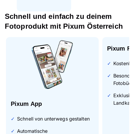
Schnell und einfach zu deinem
Fotoprodukt mit Pixum Österreich
Pixum Fo
Kostenlo
Besonders
Fotobüch
Exklusiv
Landkart
Pixum App
Schnell von unterwegs gestalten
Automatische