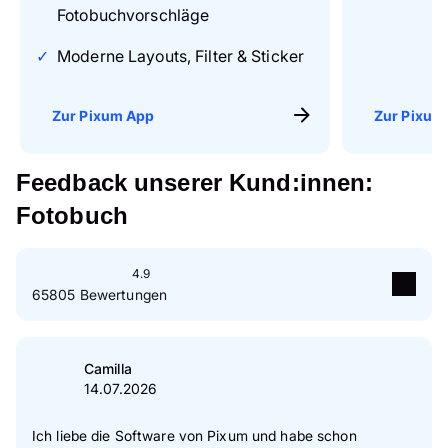
Fotobuchvorschläge
Moderne Layouts, Filter & Sticker
Zur Pixum App
Zur Pixum
Feedback unserer Kund:innen:
Fotobuch
4.9
65805 Bewertungen
5
Sterne
89 %
4
Sterne
10 %
Camilla
14.07.2026
3
Sterne
1 %
2
Sterne
0 %
Ich liebe die Software von Pixum und habe schon