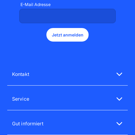
E-Mail Adresse
Jetzt anmelden
Kontakt
Unsere Service-Mitarbeiter sind gerne für dich da
Mo - Fr 08:00 - 18:00 Uhr
Service
Sa - So 12:00 - 16:00 Uhr
Service-Bereich
0720 88 20 50
Groß- & Geschäftskunden
service@pixum.com
Gut informiert
Zufriedenheitsgarantie
Lieferung & Versand nach Österreich