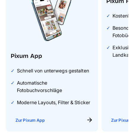
Pixum Fo
Kostenlo
Besonders
Fotobüch
Exklusiv
Landkart
Pixum App
Schnell von unterwegs gestalten
Automatische
Fotobuchvorschläge
Moderne Layouts, Filter & Sticker
Zur Pixum App
Zur Pixum 