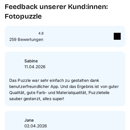
Feedback unserer Kund:innen:
Fotopuzzle
4.8
259 Bewertungen
5
Sterne
88 %
4
Sterne
8 %
Sabine
11.04.2026
3
Sterne
1 %
2
Sterne
1 %
Das Puzzle war sehr einfach zu gestalten dank
benutzerfreundlicher App. Und das Ergebnis ist von guter
1
Sterne
1 %
Qualität, gute Farb- und Materialqualität, Puzzleteile
sauber gestanzt, alles super!
Zur Echtheit der Bewertungen
Jana
02.04.2026