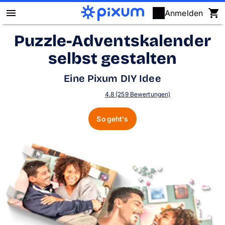
Anmelden
Puzzle-Adventskalender
Pixum Fotobuch
selbst gestalten
Fotos
Eine Pixum DIY Idee
Wandbilder
4.8 (259 Bewertungen)
So geht's
Fotokalender
Fotogeschenke
Fotopuzzle
Grußkarten