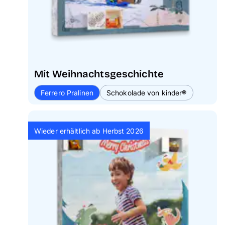
klimafreundlicher zu werden.
Die Schokolade unseres neuen Foto-
Adventskalenders mit Tony's Chocolonely ist
Fairtrade-zertifiziert. Das papierbasierte
Innenteil kann direkt im Altpapier entsorgt
Mit Weihnachtsgeschichte
werden. So einfach geht's!
Ferrero Pralinen
Schokolade von kinder®
Wieder erhältlich ab Herbst 2026