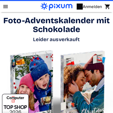
Anmelden
Foto-Adventskalender mit
Pixum Fotobuch
Schokolade
Fotos
Leider ausverkauft
Wandbilder
Fotokalender
Fotogeschenke
Fotopuzzle
Grußkarten