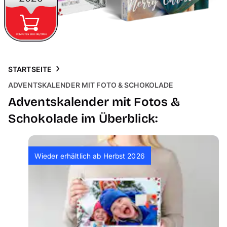
Handyhüllen
Anlässe
Service
STARTSEITE
ADVENTSKALENDER MIT FOTO & SCHOKOLADE
Reisekollektion
Adventskalender mit Fotos &
Schokolade im Überblick:
Wieder erhältlich ab Herbst 2026