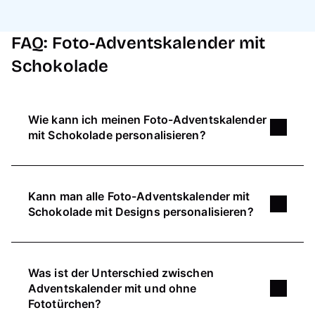
FAQ: Foto-Adventskalender mit
Schokolade
Wie kann ich meinen Foto-Adventskalender
mit Schokolade personalisieren?
Deinen Adventskalenders mit Foto und
Schokolade kannst du bei Pixum mit
Kann man alle Foto-Adventskalender mit
verschiedenen Gestaltungsoptionen
Schokolade mit Designs personalisieren?
personalisieren:
Layouts
helfen dir, individuelle Collagen zu
Ja, du kannst fast alle Pixum Foto-
erstellen.
Adventskalender mit Schokolade mit Designs
Was ist der Unterschied zwischen
Ergänze weihnachtliche Grüße, Namen, ein
personalisieren. Der Paar-Adventskalender ist
Adventskalender mit und ohne
Gedicht oder einen passenden Spruch
bereits perfekt für dich vordesignt. So hast du
Fototürchen?
mithilfe von
Textfeldern und