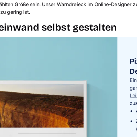
hlten Größe sein. Unser Warndreieck im Online-Designer zei
 zu gering ist.
einwand selbst gestalten
P
D
Ein
gan
Le
zus