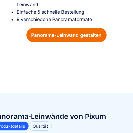
Leinwand
Einfache & schnelle Bestellung
9 verschiedene Panoramaformate
Panorama-Leinwand gestalten
anorama-Leinwände von Pixum
anorama-Leinwände von Pixum
roduktdetails
roduktdetails
Qualität
Qualität