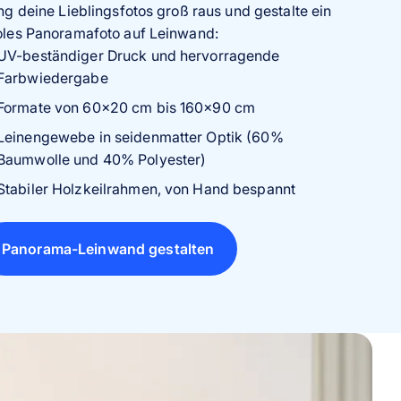
ng deine Lieblingsfotos groß raus und gestalte ein
 Pixum legen wir größten Wert auf Qualität und
oles Panoramafoto auf Leinwand:
nglebigkeit. Deine Panorama-Leinwand wird aus
hwertigen Materialien gefertigt und durch
UV-beständiger Druck und hervorragende
ernste Druckverfahren mit deinem Bild bedruckt.
Farbwiedergabe
sere Produkte durchlaufen erprobte
Formate von 60×20 cm bis 160×90 cm
litätskontrollen. Falls du Hilfe benötigst oder
Leinengewebe in seidenmatter Optik (60%
ondere Anliegen hast, steht dir unser
Baumwolle und 40% Polyester)
denservice gerne zur Seite.
Stabiler Holzkeilrahmen, von Hand bespannt
Panorama-Leinwand gestalten
Panorama-Leinwand gestalten