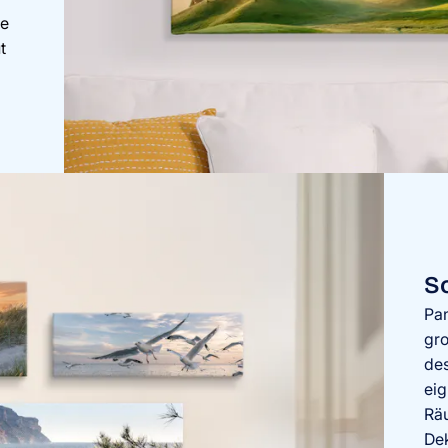
de
t
S
Pan
gro
des
eig
Räu
Dek