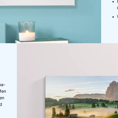
ma-
fen
gen
nd