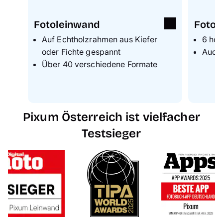
Fotoleinwand
Fotop
Auf Echtholzrahmen aus Kiefer
6 hoc
oder Fichte gespannt
Auch 
Über 40 verschiedene Formate
Pixum Österreich ist vielfacher
Testsieger