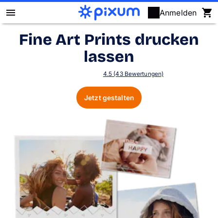
Anmelden
Fine Art Prints drucken
Pixum Fotobuch
lassen
Fotos
4.5 (43 Bewertungen)
Wandbilder
Jetzt gestalten
Fotokalender
Fotogeschenke
Fotopuzzle
Grußkarten