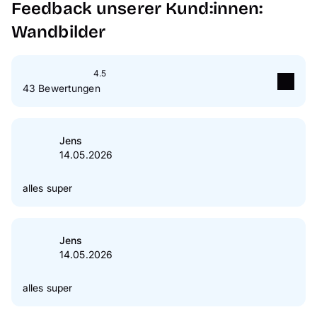
Feedback unserer Kund:innen:
Wandbilder
4.5
43 Bewertungen
5
Sterne
70 %
4
Sterne
19 %
Jens
14.05.2026
3
Sterne
7 %
2
Sterne
0 %
alles super
1
Sterne
5 %
Zur Echtheit der Bewertungen
Jens
14.05.2026
alles super