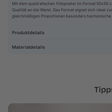
Mit dem quadratischen Fotoposter im Format 50x50 cm
Qualität an die Wand.
Das Format eignet sich ideal z
gleichmäßigen Proportionen besonders harmonische 
Produktdetails
Gruppe: Poster & Leinwand
Materialdetails
Produkt: Fotoposter
Größe: 50×50 cm
Für dein Fotoposter stehen verschiedene Premium‑Pa
Format: Quadratisch
verfügbare Papierauswahl variieren.
Papiertyp: Bilderdruckpapier matt
Alle Papierarten sind UV‑beständig und bieten eine h
unterscheiden sich in Oberflächenstruktur und Papiers
Tipp
So findest du das passende Papier für dein Format – 