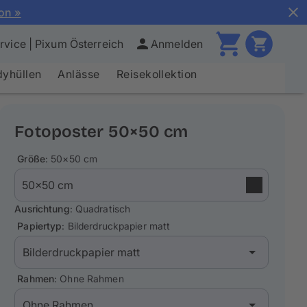
ion »
vice | Pixum Österreich
Anmelden
yhüllen
Anlässe
Reisekollektion
Fotoposter 50×50 cm
Größe
: 50×50 cm
Ausrichtung
: Quadratisch
Papiertyp
: Bilderdruckpapier matt
Rahmen
: Ohne Rahmen