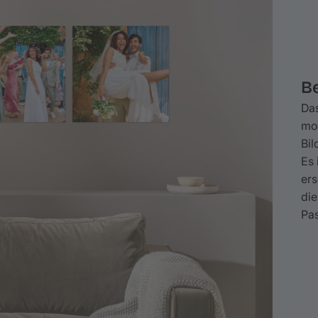
B
Das
mod
Bil
Es 
er
die
Pa