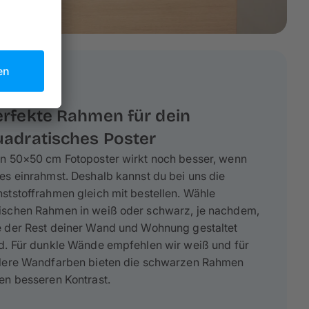
erfekte Rahmen für dein
uadratisches Poster
n 50×50 cm Fotoposter wirkt noch besser, wenn
es einrahmst. Deshalb kannst du bei uns die
ststoffrahmen gleich mit bestellen. Wähle
ischen Rahmen in weiß oder schwarz, je nachdem,
e der Rest deiner Wand und Wohnung gestaltet
d. Für dunkle Wände empfehlen wir weiß und für
llere Wandfarben bieten die schwarzen Rahmen
en besseren Kontrast.