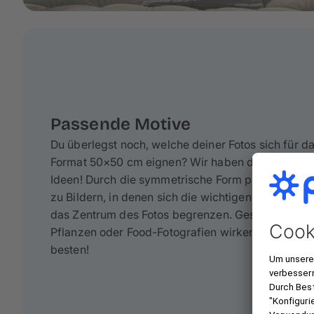
Passende Motive
Du überlegst noch, welche deiner Fotos sich für d
Format 50×50 cm eignen? Wir haben da ein paar
Ideen! Durch die symmetrische Form passt es sup
zu Bildern, in denen sich die wichtigen Details auf
das Zentrum des Fotos begrenzen. Gesichter,
Pflanzen oder Food-Fotografien wirken hier am
besten!