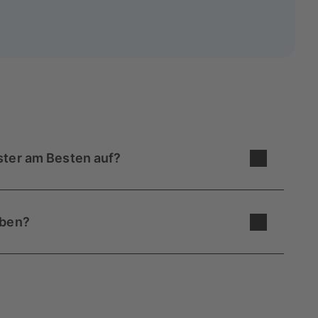
ster am Besten auf?
inen neuen Platz findet, kommt ganz darauf an,
derreihe / Bilderwand entscheidest.
aben?
en, zwei Poster in dem Format wirken gut über
en Reihen solltest du dir eine relativ leere Wand
mit einer Mindestauflösung von
3000x3000 Pixeln
rken können.
hältst du einen Hinweis, sollte die Qualität deines
uckergebnis sein.