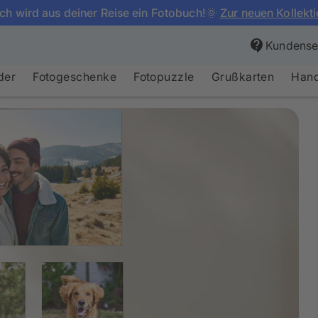
ch wird aus deiner Reise ein Fotobuch!🌞
Zur neuen Kollekt
Kundenser
der
Fotogeschenke
Fotopuzzle
Grußkarten
Hand