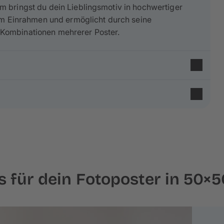
 bringst du dein Lieblingsmotiv in hochwertiger
um Einrahmen und ermöglicht durch seine
Kombinationen mehrerer Poster.
pierarten zur Auswahl. Je nach Format kann die
ohe Schärfe sowie brillante Farbwiedergabe. Sie
tärke, was die Bildwirkung gezielt beeinflusst.
s für dein Fotoposter in 50×
bei Fragen beraten wir dich gerne.