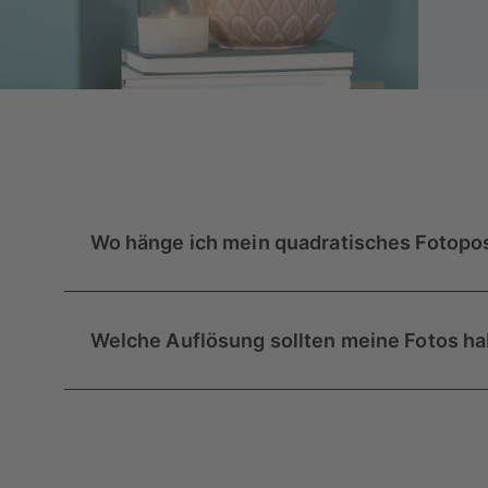
Wo hänge ich mein quadratisches Fotopo
Wo dein neues 50×50 cm Fotoposter am Besten se
ob du dich für ein Einzelnes oder gleich eine Bil
Welche Auflösung sollten meine Fotos h
Solo würde es sich gut über einer Kommode mach
einem Doppelbett. Für eine Bilderwand mit mehrer
Beim Format 50×50 cm empfehlen wir dir Fotos 
suchen, da zusätzliche Möbel hier überladen wi
zu benutzen.
Aber keine Sorge, auf all unseren Bestellwegen er
hochgeladenen Bildes zu gering für ein gutes Dr