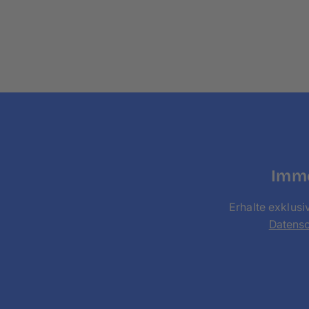
Imme
Erhalte exklusi
Datens