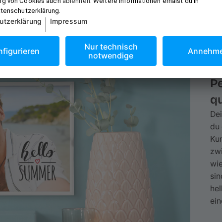
P
q
Dei
du 
Kun
zw
wi
sin
he
ein