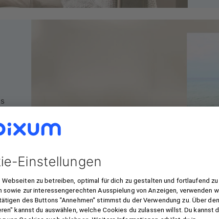
as
er