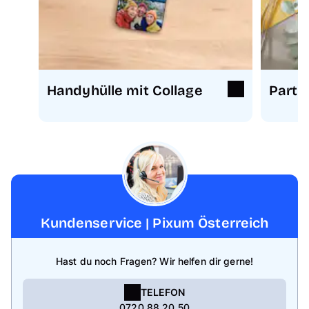
Handyhülle mit Collage
Partn
Kundenservice | Pixum Österreich
Hast du noch Fragen? Wir helfen dir gerne!
TELEFON
0720 88 20 50