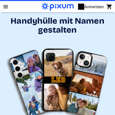
Anmelden
Handyhülle mit Namen
Pixum Fotobuch
gestalten
Fotos
Wandbilder
Fotokalender
Fotogeschenke
Fotopuzzle
Grußkarten