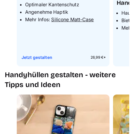
Handy
Optimaler Kantenschutz
Angenehme Haptik
Hauc
Mehr Infos:
Silicone Matt-Case
Biete
Mehr 
Jetzt gestalten
26,99 €*
Handyhüllen gestalten - weitere
Tipps und Ideen