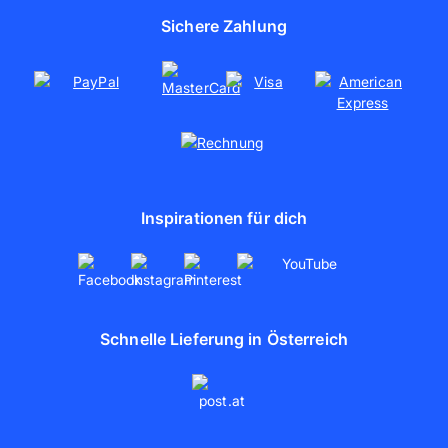
Presse
Sichere Zahlung
Poster drucken
Nachhaltigkeit
Soziales Engagement
Kooperationen
Partnerschaften
artboxONE
Inspirationen für dich
Schnelle Lieferung in Österreich