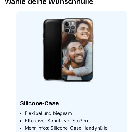
Wähle deine Wunschhülle
Handyhüllen
Anlässe
Service
Reisekollektion
Silicone-Case
Flexibel und biegsam
Effektiver Schutz vor Stößen
Mehr Infos:
Silicone-Case Handyhülle