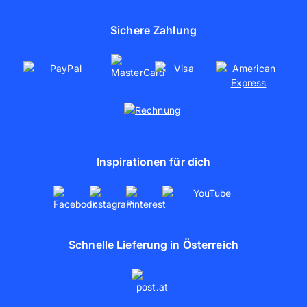
Jobs
Fotoleinwand
Presse
Sichere Zahlung
Poster drucken
Nachhaltigkeit
Soziales Engagement
Kooperationen
Partnerschaften
artboxONE
Inspirationen für dich
Schnelle Lieferung in Österreich