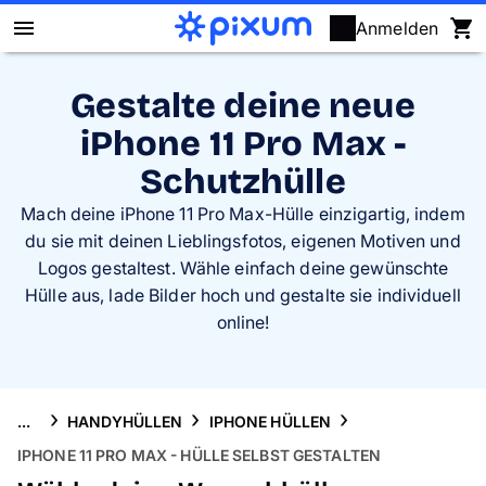
Anmelden
Pixum Fotobuch
Gestalte deine neue
iPhone 11 Pro Max -
Fotos
Schutzhülle
Wandbilder
Mach deine iPhone 11 Pro Max-Hülle einzigartig, indem
du sie mit deinen Lieblingsfotos, eigenen Motiven und
Fotokalender
Logos gestaltest. Wähle einfach deine gewünschte
Hülle aus, lade Bilder hoch und gestalte sie individuell
Fotogeschenke
online!
Fotopuzzle
...
HANDYHÜLLEN
IPHONE HÜLLEN
Grußkarten
IPHONE 11 PRO MAX - HÜLLE SELBST GESTALTEN