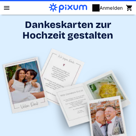
Anmelden
Dankeskarten zur
Pixum Fotobuch
Hochzeit gestalten
Fotos
Wandbilder
Fotokalender
Fotogeschenke
Fotopuzzle
Grußkarten