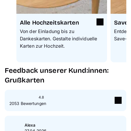
Alle Hochzeitskarten
Save-
Von der Einladung bis zu
Entdeck
Dankeskarten. Gestalte individuelle
Save-th
Karten zur Hochzeit.
Feedback unserer Kund:innen:
Grußkarten
4.8
2053 Bewertungen
5
Sterne
83 %
4
Sterne
13 %
Alexa
27.04.2026